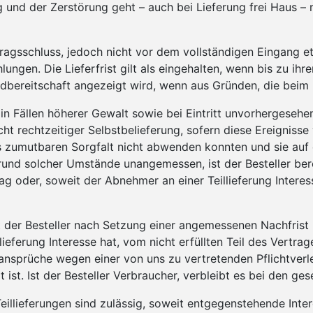
g und der Zerstörung geht – auch bei Lieferung frei Haus –
rtragsschluss, jedoch nicht vor dem vollstän­digen Eingang 
ngen. Die Lieferfrist gilt als eingehalten, wenn bis zu ih
dbereitschaft angezeigt wird, wenn aus Gründen, die beim Be
 in Fällen höherer Gewalt sowie bei Eintritt unvor­hergeseh
ht rechtzeitiger Selbstbelieferung, sofern diese Ereignisse 
s zumutbaren Sorgfalt nicht abwenden konnten und sie auf 
 Grund solcher Umstände unangemessen, ist der Besteller ber
oder, soweit der Abnehmer an einer Teillieferung Interesse
st der Besteller nach Setzung einer angemessenen Nachfrist
illieferung Interesse hat, vom nicht erfüllten Teil des Vert
ansprüche wegen einer von uns zu vertretenden Pflichtverl
ist. Ist der Besteller Verbraucher, verbleibt es bei den g
Teillieferungen sind zulässig, soweit entgegenstehende Inter